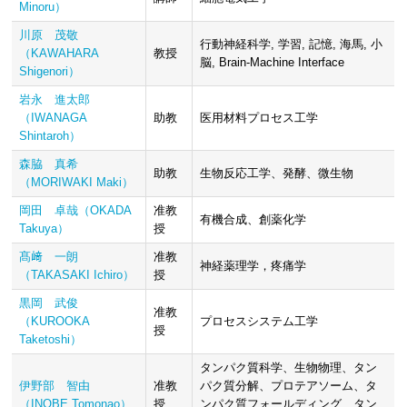
Minoru）
川原 茂敬
行動神経科学, 学習, 記憶, 海馬, 小
（KAWAHARA
教授
脳, Brain-Machine Interface
Shigenori）
岩永 進太郎
（IWANAGA
助教
医用材料プロセス工学
Shintaroh）
森脇 真希
助教
生物反応工学、発酵、微生物
（MORIWAKI Maki）
岡田 卓哉（OKADA
准教
有機合成、創薬化学
Takuya）
授
髙﨑 一朗
准教
神経薬理学，疼痛学
（TAKASAKI Ichiro）
授
黒岡 武俊
准教
（KUROOKA
プロセスシステム工学
授
Taketoshi）
タンパク質科学、生物物理、タン
伊野部 智由
准教
パク質分解、プロテアソーム、タ
（INOBE Tomonao）
授
ンパク質フォールディング、タン