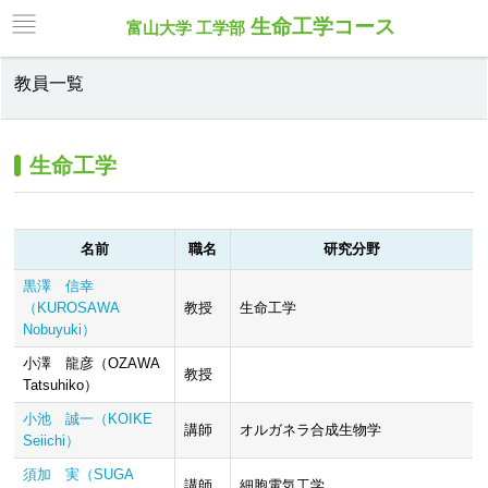
生命工学コース
富山大学 工学部
教員一覧
生命工学
名前
職名
研究分野
黒澤 信幸
（KUROSAWA
教授
生命工学
Nobuyuki）
小澤 龍彦（OZAWA
教授
Tatsuhiko）
小池 誠一（KOIKE
講師
オルガネラ合成生物学
Seiichi）
須加 実（SUGA
講師
細胞電気工学